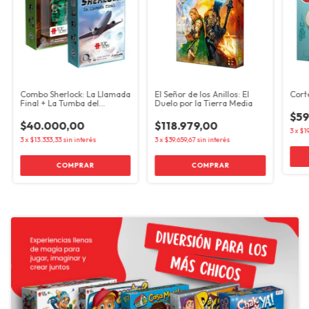
Combo Sherlock: La Llamada
El Señor de los Anillos: El
Cort
Final + La Tumba del
Duelo por la Tierra Media
Arqueólogo
$59
$40.000,00
$118.979,00
3
x
$1
3
x
$13.333,33
sin interés
3
x
$39.659,67
sin interés