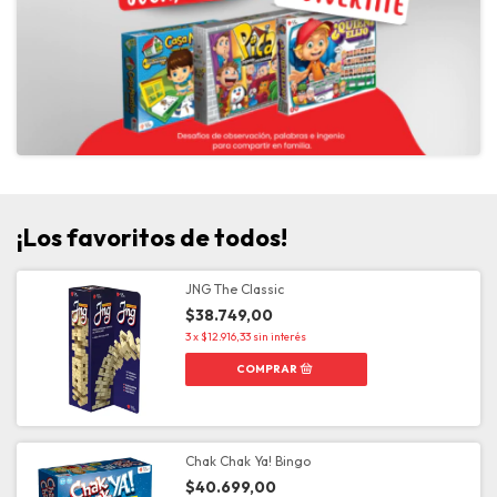
¡Los favoritos de todos!
JNG The Classic
$38.749,00
3
x
$12.916,33
sin interés
Chak Chak Ya! Bingo
$40.699,00