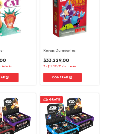
Cat
Reinas Durmientes
,00
$33.229,00
n interés
3
x
$11.076,33
sin interés
GRATIS