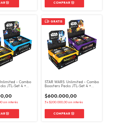
GRATIS
Unlimited - Combo
STAR WARS: Unlimited - Combo
cks JTL-Set 4 +
Boosters Packs JTL-Set 4 +
SOP-Set 6
0,00
$600.000,00
00
sin interés
3
x
$200.000,00
sin interés