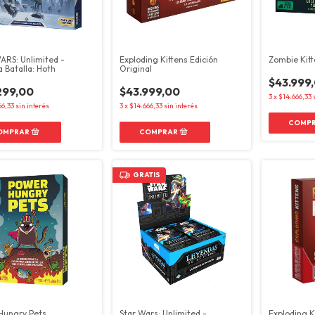
ARS: Unlimited -
Exploding Kittens Edición
Zombie Kitt
 Batalla: Hoth
Original
$43.999
299,00
$43.999,00
3
x
$14.666,33
66,33
sin interés
3
x
$14.666,33
sin interés
GRATIS
Hungry Pets
Star Wars: Unlimited -
Exploding K