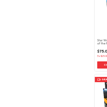
Star Wa
of the 
Darth 
$75.
3
x
$25.0
GRA