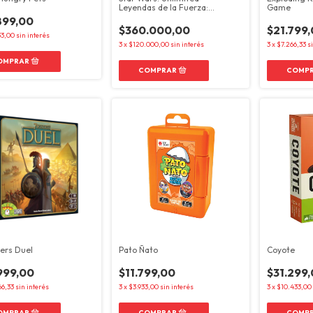
Leyendas de la Fuerza:
Game
Boosters
899,00
$360.000,00
$21.799
33,00
sin interés
3
x
$120.000,00
sin interés
3
x
$7.266,33
s
ers Duel
Pato Ñato
Coyote
999,00
$11.799,00
$31.299
66,33
sin interés
3
x
$3.933,00
sin interés
3
x
$10.433,00