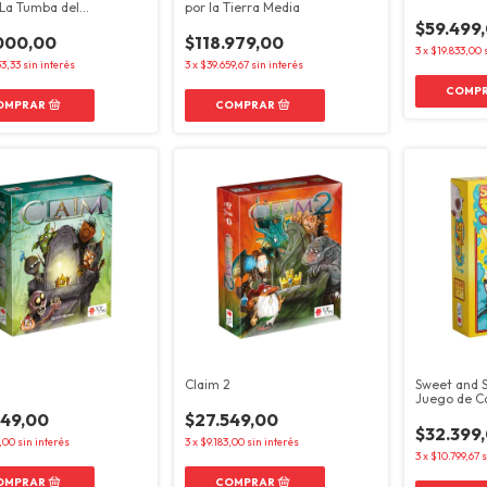
 La Tumba del
por la Tierra Media
logo
$59.499
000,00
$118.979,00
3
x
$19.833,00
33,33
sin interés
3
x
$39.659,67
sin interés
Claim 2
Sweet and Sp
Juego de C
549,00
$27.549,00
$32.399
3,00
sin interés
3
x
$9.183,00
sin interés
3
x
$10.799,67
s