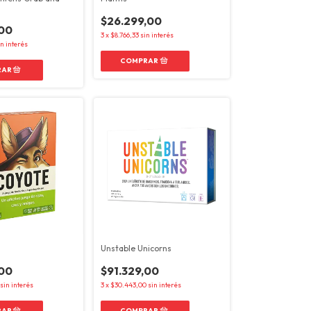
$26.299,00
,00
3
x
$8.766,33
sin interés
in interés
Unstable Unicorns
,00
$91.329,00
sin interés
3
x
$30.443,00
sin interés