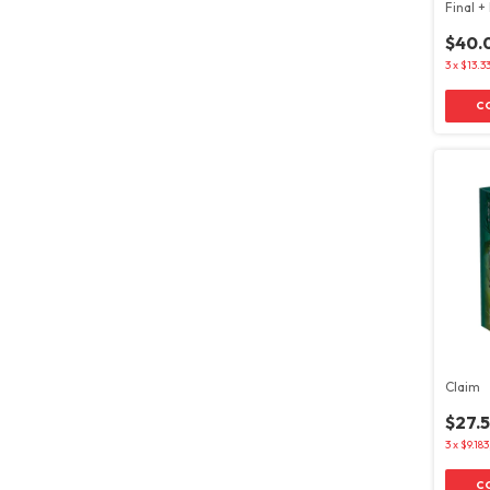
Final +
Arqueó
$40.
3
x
$13.3
Claim
$27.
3
x
$9.18