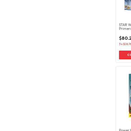
STAR W
Primera
$80.
3
x
$26.7
Power 