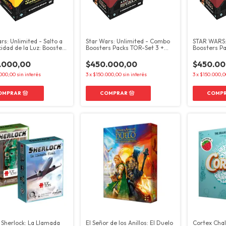
rs: Unlimited - Salto a
Star Wars: Unlimited - Combo
STAR WARS:
cidad de la Luz: Booster
Boosters Packs TOR-Set 3 +
Boosters Pa
LOF-Set 5
SOP-Set 6
.000,00
$450.000,00
$450.00
000,00
sin interés
3
x
$150.000,00
sin interés
3
x
$150.000,0
Sherlock: La Llamada
El Señor de los Anillos: El Duelo
Cortex Cha