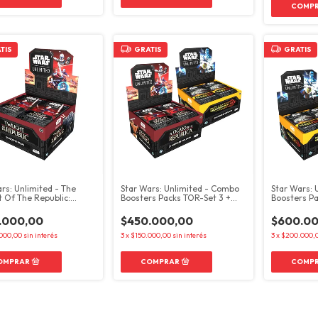
TIS
GRATIS
GRATIS
rs: Unlimited - The
Star Wars: Unlimited - Combo
Star Wars: 
t Of The Republic:
Boosters Packs TOR-Set 3 +
Boosters Pa
r Pack
JTL-Set 4
LOF-Set 5
.000,00
$450.000,00
$600.00
000,00
sin interés
3
x
$150.000,00
sin interés
3
x
$200.000,