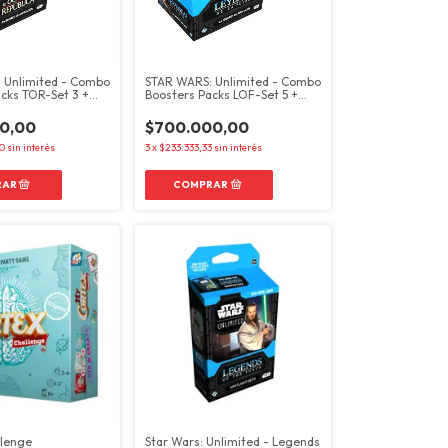
 Unlimited - Combo
STAR WARS: Unlimited - Combo
cks TOR-Set 3 +
Boosters Packs LOF-Set 5 +
SOP-Set 6
0,00
$700.000,00
0
sin interés
3
x
$233.333,33
sin interés
llenge
Star Wars: Unlimited - Legends