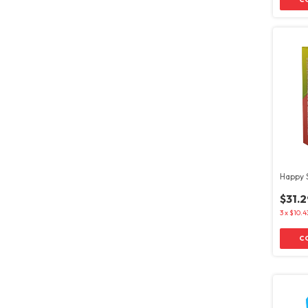
Happy 
$31.
3
x
$10.4