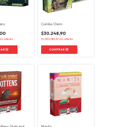
ens
Combo Claim
,00
$30.248,90
sin interés
3
x
$10.082,97
sin interés
ittens Grab and
Mantis