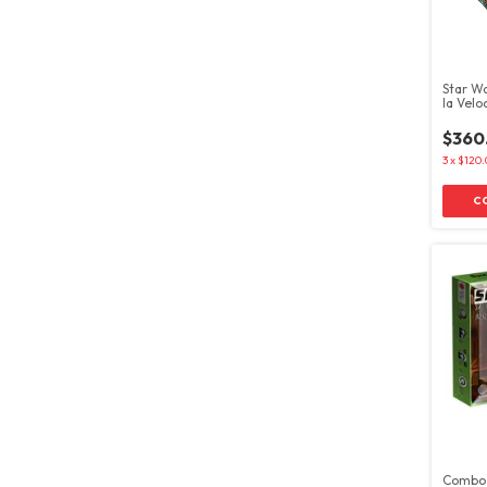
Star Wa
la Velo
Packs
$360
3
x
$120.
Combo 