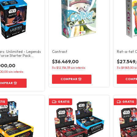
rs: Unlimited - Legends
Contrast
Rat-a-tat 
Force Starter Pack
Maul
$36.469,00
$27.549
000,00
3
x
$12.156,33
sin interés
3
x
$9.183,00
si
00,00
sin interés
TIS
GRATIS
GRATIS