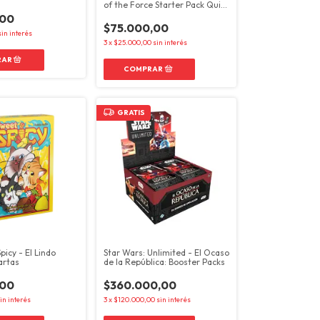
of the Force Starter Pack Qui-
Gon Jinn
,00
$75.000,00
sin interés
3
x
$25.000,00
sin interés
GRATIS
icy - El Lindo
Star Wars: Unlimited - El Ocaso
artas
de la República: Booster Packs
,00
$360.000,00
in interés
3
x
$120.000,00
sin interés