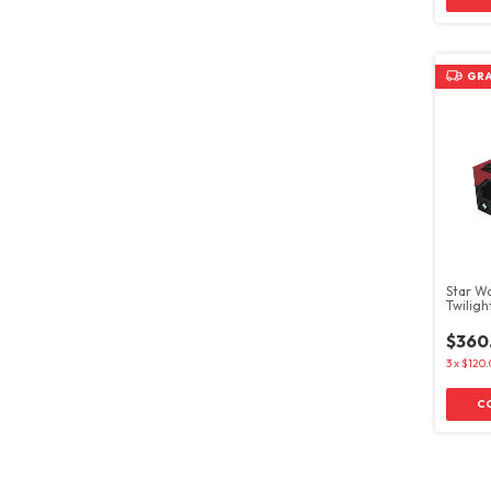
GRA
Star Wa
Twiligh
Booste
$360
3
x
$120.