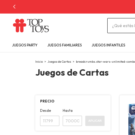
JUEGOS PARTY
JUEGOS FAMILIARES
JUEGOS INFANTILES
Inicio
>
Juegos de Cartas
>
breadcrumbs.star-wars-unlimited-combo-
Juegos de Cartas
PRECIO
Desde
Hasta
APLICAR