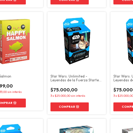
Salmon
Star Wars: Unlimited -
Star Wars: 
Leyendas de la Fuerza Starter
Leyendas de
Pack Qui-Gon Jinn
Pack Darth
299,00
$75.000,00
$75.000
33,00
sin interés
3
x
$25.000,00
sin interés
3
x
$25.000,0