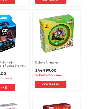
Unlimited -
Dobble Animales
 la Fuerza Starter
 Maul
$44.999,00
,00
3
x
$14.999,67
sin interés
0
sin interés