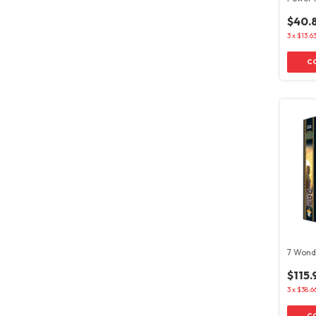
$40.
3
x
$13.6
7 Wond
$115.
3
x
$38.6