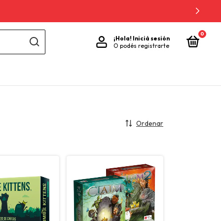
0
¡Hola!
Iniciá sesión
O podés registrarte
Ordenar